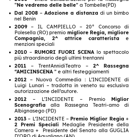
“
Ne vedremo delle belle
” a Tombelle(PD)
Dal 2008
–
Adozione a distanza
di un bimbo
nel Benin
2009
– IL CAMPIELLO – 20° Concorso di
Polesella (RO) premio
migliore Regia, migliore
Compagnia, 2^ attrice caratterista
e
menzioni speciali
2010
–
RUMORI FUORI SCENA
lo spettacolo
più straordinario degli ultimi trentanni
2011
– TrentAnnidiTeatro –
2^
Rassegna
“AMICINSCENA
” e altri festeggiamenti
2012
– Nuova Commedia : L’INCIDENTE di
Luigi Lunari – tradotta in veneto su esclusiva
autorizzazione dell’autore.
2012
– L’INCIDENTE – Premio
Miglior
Scenografia
alla Rassegna Teatri-amo di
Albignasego (PD)
2013
– L’INCIDENTE –
Premio Miglior Regia
+
2 Premi Speciali
Medaglie Presidente della
Camera + Presidente del Senato alla GUGLIA
D’ORO di Agugliano (AN)