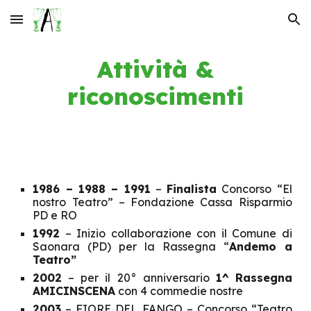
Skip to main content
Skip to navigation
Attività &
riconoscimenti
1986 – 1988 – 1991
–
Finalista
Concorso “El
nostro Teatro” – Fondazione Cassa Risparmio
PD e RO
1992
– Inizio collaborazione con il Comune di
Saonara (PD) per la Rassegna “
Andemo a
Teatro”
2002
– per il 20° anniversario
1^ Rassegna
AMICINSCENA
con 4 commedie nostre
2003
– FIORE DEL FANGO – Concorso “Teatro