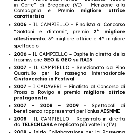
in Corte” di Breganze (VI) – Menzione alla
Compagnia e Premio
migliore attrice
caratterista
2006
– IL CAMPIELLO – Finalista al Concorso
“Goldoni e dintorni”, premio
2° migliore
allestimento
, 3^ migliore attrice e 4^ migliore
spettacolo
2006
– IL CAMPIELLO – Ospite in diretta della
trasmissione
GEO & GEO su RAI3
2007
– IL CAMPIELLO – Selezionato da Pino
Quartullo per la rassegna internazionale
Civitavecchia in Festival
2007
– I CADAVERI – Finalista al Concorso di
Prosa a Rovigo e premio
migliore attrice
protagonista
2007 – 2008 – 2009
– Spettacoli di
beneficenza rappresentati per l’onlus
AISMME
2008
– IL CAMPIELLO – Registrato in diretta
da
TELECHIARA
e replicato più volte in (TV)
2008
– Inizio Collaborazione per la Rassegna