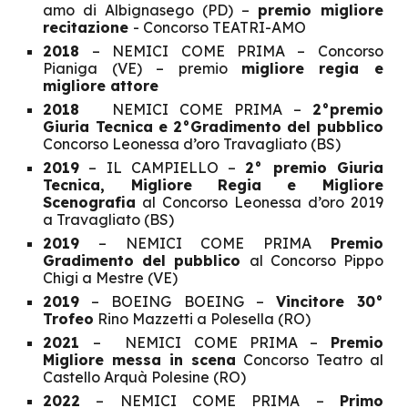
amo di Albignasego (PD) –
premio migliore
recitazione
- Concorso TEATRI-AMO
2018
– NEMICI COME PRIMA – Concorso
Pianiga (VE) – premio
migliore regia e
migliore attore
2018
NEMICI COME PRIMA –
2°premio
Giuria Tecnica e 2°Gradimento del pubblico
Concorso Leonessa d’oro Travagliato (BS)
2019
– IL CAMPIELLO –
2° premio Giuria
Tecnica, Migliore Regia e Migliore
Scenografia
al Concorso Leonessa d’oro 2019
a Travagliato (BS)
2019
– NEMICI COME PRIMA
Premio
Gradimento del pubblico
al Concorso Pippo
Chigi a Mestre (VE)
2019
– BOEING BOEING –
Vincitore 30°
Trofeo
Rino Mazzetti a Polesella (RO)
2021
– NEMICI COME PRIMA –
Premio
Migliore messa in scena
Concorso Teatro al
Castello Arquà Polesine (RO)
2022
– NEMICI COME PRIMA –
Primo